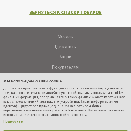
ВЕРНУТЬСЯ К СПИСКУ ТОВАРОВ
Мебель
Где купить
Акции
Покупателям
О компании
Мы используем файлы cookie.
Контакты
Для реализации основных функций сайта, а также для сбора данных о
том, как посетители взаимодействуют с сайтом, мы используем cookies-
файлы. Информация, содержащаяся в таких файлах, может касаться вас,
ваших предпочтений или вашего устройства. Такая информация не
+375 (29) 610-44-33
идентифицирует вас прямо, однако может дать вам более
персонализированный опыт работы в Интернете. Вы можете запретить
Интернет - магазин
использование некоторых типов файлов cookies.
Подробнее
Кабинет дилера