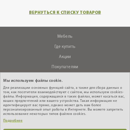
ВЕРНУТЬСЯ К СПИСКУ ТОВАРОВ
Мебель
Где купить
Акции
Покупателям
О компании
Мы используем файлы cookie.
Контакты
Для реализации основных функций сайта, а также для сбора данных о
том, как посетители взаимодействуют с сайтом, мы используем cookies-
файлы. Информация, содержащаяся в таких файлах, может касаться вас,
ваших предпочтений или вашего устройства. Такая информация не
+375 (29) 610-44-33
идентифицирует вас прямо, однако может дать вам более
персонализированный опыт работы в Интернете. Вы можете запретить
Интернет - магазин
использование некоторых типов файлов cookies.
Подробнее
Кабинет дилера