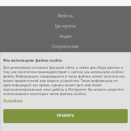
Мебель
Где купить
Акции
Покупателям
О компании
Мы используем файлы cookie.
Контакты
Для реализации основных функций сайта, а также для сбора данных о
том, как посетители взаимодействуют с сайтом, мы используем cookies-
файлы. Информация, содержащаяся в таких файлах, может касаться вас,
ваших предпочтений или вашего устройства. Такая информация не
+375 (29) 610-44-33
идентифицирует вас прямо, однако может дать вам более
персонализированный опыт работы в Интернете. Вы можете запретить
Интернет - магазин
использование некоторых типов файлов cookies.
Подробнее
Кабинет дилера
ПРИНЯТЬ
© 2010-2026 ИООО «АНРЭКС», УНП 200603485