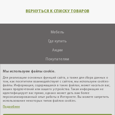
ВЕРНУТЬСЯ К СПИСКУ ТОВАРОВ
Мебель
Где купить
Акции
Покупателям
О компании
Мы используем файлы cookie.
Контакты
Для реализации основных функций сайта, а также для сбора данных о
том, как посетители взаимодействуют с сайтом, мы используем cookies-
файлы. Информация, содержащаяся в таких файлах, может касаться вас,
ваших предпочтений или вашего устройства. Такая информация не
+375 (29) 610-44-33
идентифицирует вас прямо, однако может дать вам более
персонализированный опыт работы в Интернете. Вы можете запретить
Интернет - магазин
использование некоторых типов файлов cookies.
Подробнее
Кабинет дилера