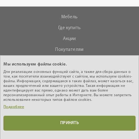
Мебель
Где купить
Акции
Покупателям
О компании
Мы используем файлы cookie.
Контакты
Для реализации основных функций сайта, а также для сбора данных о
том, как посетители взаимодействуют с сайтом, мы используем cookies-
файлы. Информация, содержащаяся в таких файлах, может касаться вас,
ваших предпочтений или вашего устройства. Такая информация не
+375 (29) 610-44-33
идентифицирует вас прямо, однако может дать вам более
персонализированный опыт работы в Интернете. Вы можете запретить
Интернет - магазин
использование некоторых типов файлов cookies.
Подробнее
Кабинет дилера
ПРИНЯТЬ
© 2010-2026 ИООО «АНРЭКС», УНП 200603485