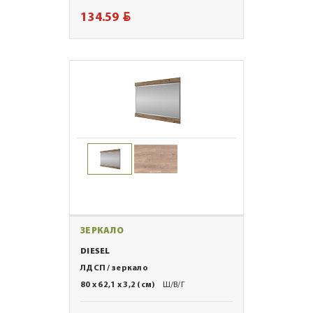
BYN
134.59
ЗЕРКАЛО
DIESEL
ЛДСП / зеркало
80 x 62,1 x 3,2 (см)
Ш/В/Г