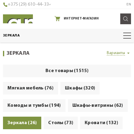
+375 (29) 610-44-33
EN
ИНТЕРНЕТ-МАГАЗИН
ЗЕРКАЛА
ЗЕРКАЛА
Варианты
Все товары (1515)
Мягкая мебель (76)
Шкафы (320)
Комоды и тумбы (194)
Шкафы-витрины (62)
Зеркала (26)
Столы (73)
Кровати (132)