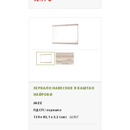
ЗЕРКАЛО НАВЕСНОЕ В КАШТАН
НАЙРОБИ
JAZZ
ЛДСП / зеркало
120 x 82,1 x 3,2 (см)
Ш/В/Г