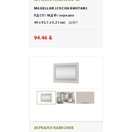
MAGELLAN (СОСНА ВИНТАЖ)
ЛДСП / МДФ / зеркало
40 x 92,1 x 3,2 (см)
Ш/В/Г
BYN
94.46
ЗЕРКАЛО НАВЕСНОЕ