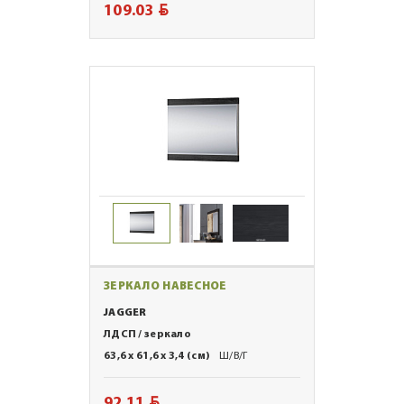
BYN
109.03
ЗЕРКАЛО НАВЕСНОЕ
JAGGER
ЛДСП / зеркало
63,6 x 61,6 x 3,4 (см)
Ш/В/Г
BYN
92.11