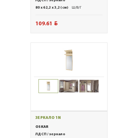
ЛДСП / зеркало
80 x 62,2 x 3,2 (см)
Ш/В/Г
BYN
109.61
ЗЕРКАЛО 1N
OSKAR
ЛДСП / зеркало