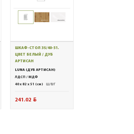
ШКАФ-СТОЛ 3S/40-51.
ЦВЕТ БЕЛЫЙ / ДУБ
АРТИСАН
LUNA (ДУБ АРТИСАН)
ЛДСП / МДФ
40 x 82 x 51 (см)
Ш/В/Г
BYN
241.02