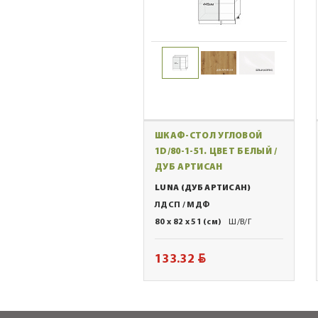
ШКАФ-СТОЛ УГЛОВОЙ
1D/80-1-51. ЦВЕТ БЕЛЫЙ /
ДУБ АРТИСАН
LUNA (ДУБ АРТИСАН)
ЛДСП / МДФ
80 x 82 x 51 (см)
Ш/В/Г
BYN
133.32