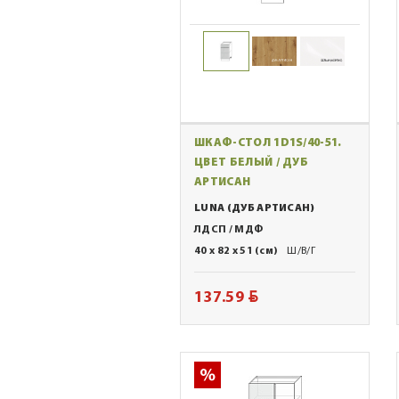
ШКАФ-СТОЛ 1D1S/40-51.
ЦВЕТ БЕЛЫЙ / ДУБ
АРТИСАН
LUNA (ДУБ АРТИСАН)
ЛДСП / МДФ
40 x 82 x 51 (см)
Ш/В/Г
BYN
137.59