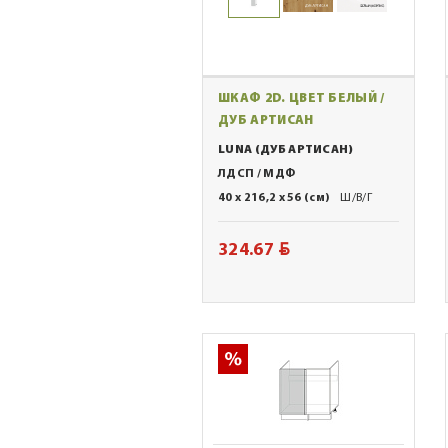
ШКАФ 2D. ЦВЕТ БЕЛЫЙ /
ДУБ АРТИСАН
LUNA (ДУБ АРТИСАН)
ЛДСП / МДФ
40 x 216,2 x 56 (см)
Ш/В/Г
BYN
324.67